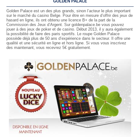
GOLDEN PALACE
Golden Palace est un des plus grands, sinon l’acteur le plus important
sur le marché du casino Belge. Pour être en mesure d’offrir des jeux de
hasard en ligne, ils ont obtenu une licence B+ de la part de la
Commission des Jeux d’Argent. Sur goldenpalace.be vous pouvez
jouer à des jeux de poker et de casino. Début 2013, il y aura également
la possibilité de faire des paris sportifs. Le roupe Golden Palace
possède déjà plus de 50 ans d’expérience dans le secteur. Il offre une
qualité et une sécurité en ligne et hors ligne. Si vous vous inscrivez
des maintenant, vous recevrez 5€ gratuitement.