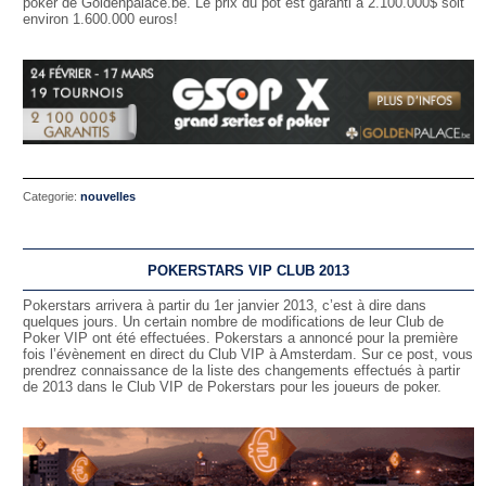
poker de Goldenpalace.be. Le prix du pot est garanti à 2.100.000$ soit
environ 1.600.000 euros!
Categorie:
nouvelles
POKERSTARS VIP CLUB 2013
Pokerstars arrivera à partir du 1er janvier 2013, c’est à dire dans
quelques jours. Un certain nombre de modifications de leur Club de
Poker VIP ont été effectuées. Pokerstars a annoncé pour la première
fois l’évènement en direct du Club VIP à Amsterdam. Sur ce post, vous
prendrez connaissance de la liste des changements effectués à partir
de 2013 dans le Club VIP de Pokerstars pour les joueurs de poker.