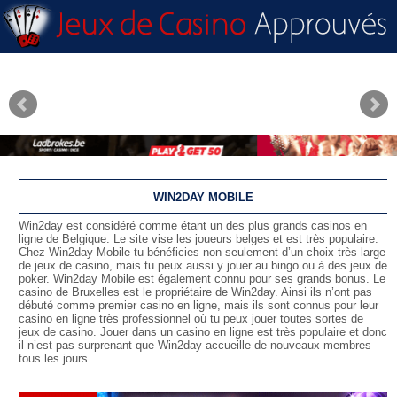
WIN2DAY MOBILE
Win2day est considéré comme étant un des plus grands casinos en
ligne de Belgique. Le site vise les joueurs belges et est très populaire.
Chez Win2day Mobile tu bénéficies non seulement d’un choix très large
de jeux de casino, mais tu peux aussi y jouer au bingo ou à des jeux de
poker. Win2day Mobile est également connu pour ses grands bonus. Le
casino de Bruxelles est le propriétaire de Win2day. Ainsi ils n’ont pas
débuté comme premier casino en ligne, mais ils sont connus pour leur
casino en ligne très professionnel où tu peux jouer toutes sortes de
jeux de casino. Jouer dans un casino en ligne est très populaire et donc
il n’est pas surprenant que Win2day accueille de nouveaux membres
tous les jours.