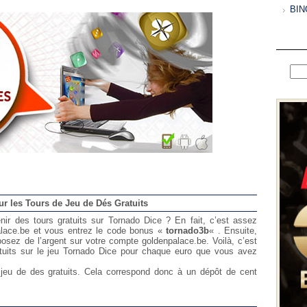
BI
Rech
ur les Tours de Jeu de Dés Gratuits
ir des tours gratuits sur Tornado Dice ? En fait, c’est assez
alace.be et vous entrez le code bonus «
tornado3b
« . Ensuite,
osez de l’argent sur votre compte goldenpalace.be. Voilà, c’est
atuits sur le jeu Tornado Dice pour chaque euro que vous avez
 jeu de des gratuits. Cela correspond donc à un dépôt de cent