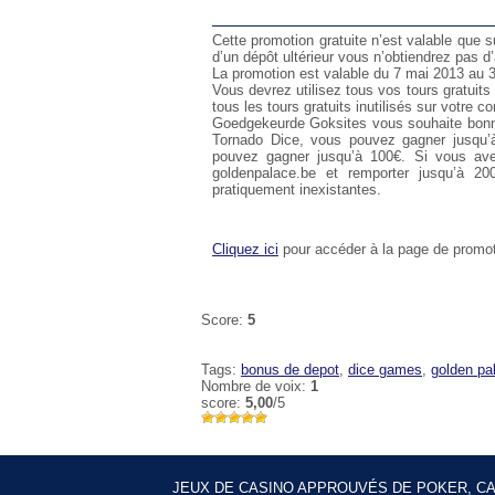
Cette promotion gratuite n’est valable que 
d’un dépôt ultérieur vous n’obtiendrez pas d’
La promotion est valable du 7 mai 2013 au 
Vous devrez utilisez tous vos tours gratuits 
tous les tours gratuits inutilisés sur votre 
Goedgekeurde Goksites vous souhaite bonne
Tornado Dice, vous pouvez gagner jusqu’à
pouvez gagner jusqu’à 100€. Si vous av
goldenpalace.be et remporter jusqu’à 2
pratiquement inexistantes.
Cliquez ici
pour accéder à la page de promot
Score:
5
Tags:
bonus de depot
,
dice games
,
golden pa
Nombre de voix:
1
score:
5,00
/5
JEUX DE CASINO APPROUVÉS DE POKER, CA