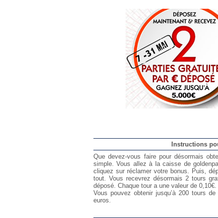
Instructions po
Que devez-vous faire pour désormais obten
simple. Vous allez à la caisse de goldenp
cliquez sur réclamer votre bonus. Puis, dép
tout. Vous recevrez désormais 2 tours gr
déposé. Chaque tour a une valeur de 0,10€.
Vous pouvez obtenir jusqu’à 200 tours de
euros.