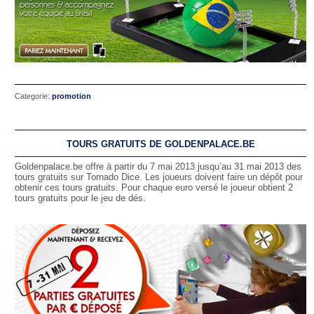
Categorie:
promotion
TOURS GRATUITS DE GOLDENPALACE.BE
Goldenpalace.be offre à partir du 7 mai 2013 jusqu’au 31 mai 2013 des
tours gratuits sur Tornado Dice. Les joueurs doivent faire un dépôt pour
obtenir ces tours gratuits. Pour chaque euro versé le joueur obtient 2
tours gratuits pour le jeu de dés.