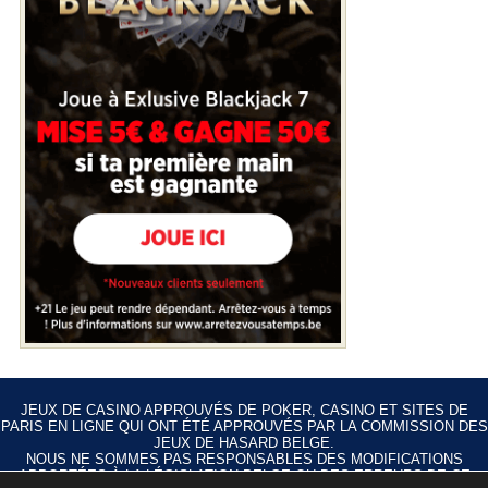
JEUX DE CASINO APPROUVÉS DE POKER, CASINO ET SITES DE
PARIS EN LIGNE QUI ONT ÉTÉ APPROUVÉS PAR LA COMMISSION DES
JEUX DE HASARD BELGE.
NOUS NE SOMMES PAS RESPONSABLES DES MODIFICATIONS
APPORTÉES À LA LÉGISLATION BELGE OU DES ERREURS DE CE