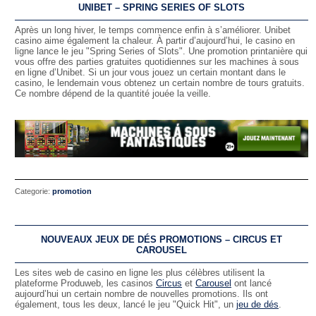
UNIBET – SPRING SERIES OF SLOTS
Après un long hiver, le temps commence enfin à s’améliorer. Unibet
casino aime également la chaleur. À partir d’aujourd’hui, le casino en
ligne lance le jeu "Spring Series of Slots". Une promotion printanière qui
vous offre des parties gratuites quotidiennes sur les machines à sous
en ligne d’Unibet. Si un jour vous jouez un certain montant dans le
casino, le lendemain vous obtenez un certain nombre de tours gratuits.
Ce nombre dépend de la quantité jouée la veille.
Categorie:
promotion
NOUVEAUX JEUX DE DÉS PROMOTIONS – CIRCUS ET
CAROUSEL
Les sites web de casino en ligne les plus célèbres utilisent la
plateforme Produweb, les casinos
Circus
et
Carousel
ont lancé
aujourd’hui un certain nombre de nouvelles promotions. Ils ont
également, tous les deux, lancé le jeu "Quick Hit", un
jeu de dés
.