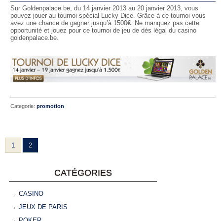
Sur Goldenpalace.be, du 14 janvier 2013 au 20 janvier 2013, vous
pouvez jouer au tournoi spécial Lucky Dice. Grâce à ce tournoi vous
avez une chance de gagner jusqu’à 1500€. Ne manquez pas cette
opportunité et jouez pour ce tournoi de jeu de dés légal du casino
goldenpalace.be.
Categorie:
promotion
1
2
CATÉGORIES
CASINO
JEUX DE PARIS
POKER