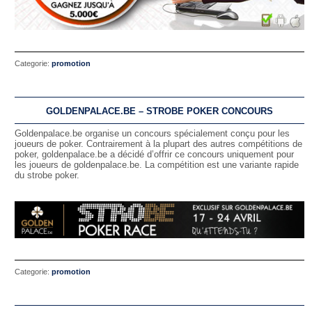
Categorie:
promotion
GOLDENPALACE.BE – STROBE POKER CONCOURS
Goldenpalace.be organise un concours spécialement conçu pour les
joueurs de poker. Contrairement à la plupart des autres compétitions de
poker, goldenpalace.be a décidé d’offrir ce concours uniquement pour
les joueurs de goldenpalace.be. La compétition est une variante rapide
du strobe poker.
Categorie:
promotion