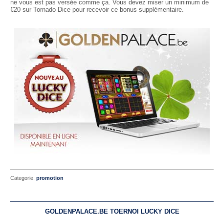
ne vous est pas versée comme ça. Vous devez miser un minimum de
€20 sur Tornado Dice pour recevoir ce bonus supplémentaire.
Categorie:
promotion
GOLDENPALACE.BE TOERNOI LUCKY DICE