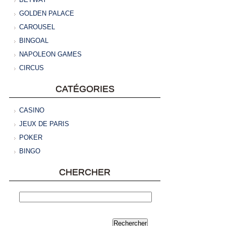
GOLDEN PALACE
CAROUSEL
BINGOAL
NAPOLEON GAMES
CIRCUS
CATÉGORIES
CASINO
JEUX DE PARIS
POKER
BINGO
CHERCHER
Rechercher :