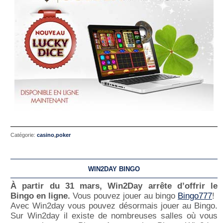
Catégorie:
casino
,
poker
WIN2DAY BINGO
À partir du 31 mars, Win2Day arrête d’offrir le
Bingo en ligne.
Vous pouvez jouer au bingo
Bingo777
!
Avec Win2day vous pouvez désormais jouer au Bingo.
Sur Win2day il existe de nombreuses salles où vous