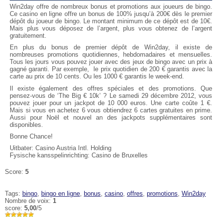
Win2day offre de nombreux bonus et promotions aux joueurs de bingo.
Ce casino en ligne offre un bonus de 100% jusqu’à 200€ dès le premier
dépôt du joueur de bingo. Le montant minimum de ce dépôt est de 10€.
Mais plus vous déposez de l’argent, plus vous obtenez de l’argent
gratuitement.
En plus du bonus de premier dépôt de Win2day, il existe de
nombreuses promotions quotidiennes, hebdomadaires et mensuelles.
Tous les jours vous pouvez jouer avec des jeux de bingo avec un prix à
gagné garanti. Par exemple, le prix quotidien de 200 € garantis avec la
carte au prix de 10 cents. Ou les 1000 € garantis le week-end.
Il existe également des offres spéciales et des promotions. Que
pensez-vous de ‘The Big € 10k’ ? Le samedi 29 décembre 2012, vous
pouvez jouer pour un jackpot de 10 000 euros. Une carte coûte 1 €.
Mais si vous en achetez 6 vous obtiendrez 6 cartes gratuites en prime.
Aussi pour Noël et nouvel an des jackpots supplémentaires sont
disponibles.
Bonne Chance!
Uitbater: Casino Austria Intl. Holding
Fysische kansspelinrichting: Casino de Bruxelles
Score:
5
Tags:
bingo
,
bingo en ligne
,
bonus
,
casino
,
offres
,
promotions
,
Win2day
Nombre de voix:
1
score:
5,00
/5