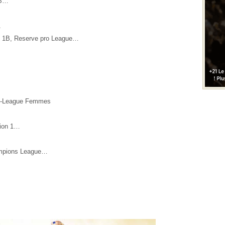
 B…
A
on 1B, Reserve pro League…
 K-League Femmes
sion 1…
ampions League…