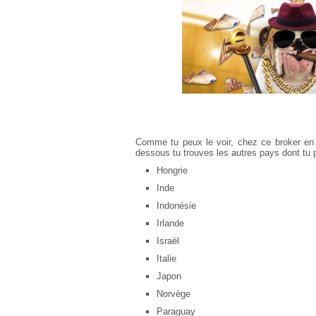
Comme tu peux le voir, chez ce broker en l
dessous tu trouves les autres pays dont tu p
Hongrie
Inde
Indonésie
Irlande
Israël
Italie
Japon
Norvège
Paraguay