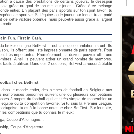
tration à cause des prestations de certains joueurs, le désespoir
a joie grâce au goal de ton meilleur jouer… Grâce à ce mélange
nde entier. En plaçant des paris sportifs sur ton sport favori, tu
périence sportive. Si l’équipe ou le joueur sur lequel tu as parié
 de cette victoire obtenue, mais peut-être aussi grâce à l’argent
 partie.
st in Fun. First in Cash.
du broker en ligne BetFirst. Il est clair quelle ambition ils ont. Ils
aison, ils offrent une liste impressionnante de paris sportifs. Pour
ont très importantes. Premièrement, ils doivent pouvoir offrir une
membres. Ainsi ils peuvent attirer un grand nombre de membres.
t facile à utiliser. Dans ces 2 sections, BetFirst a réussi à établir
ootball chez BetFirst
ué dans le monde entier, des pleines de football en Belgique aux
 De nombreuses personnes suivent une ou plusieurs compétitions
hoses à propos du football qu’il est très simple de rassembler un
 équipe ou ta compétition favorite. Si tu suis la Premier League,
portugaise, tu es à la bonne adresse chez BetFirst. Sur leur site,
r les compétitions que tu connais le mieux:
liga, Coupe d’Allemagne…
nship, Coupe d’Angleterre…