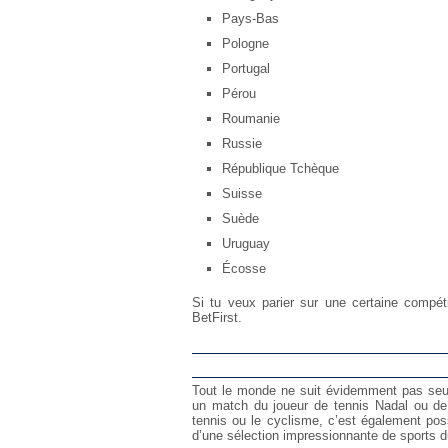
Pays-Bas
Pologne
Portugal
Pérou
Roumanie
Russie
République Tchèque
Suisse
Suède
Uruguay
Écosse
Si tu veux parier sur une certaine compét
BetFirst.
Tout le monde ne suit évidemment pas seule
un match du joueur de tennis Nadal ou de 
tennis ou le cyclisme, c’est également poss
d’une sélection impressionnante de sports d