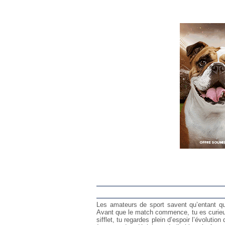
Les amateurs de sport savent qu’entant qu
Avant que le match commence, tu es curieux
sifflet, tu regardes plein d’espoir l’évolutio