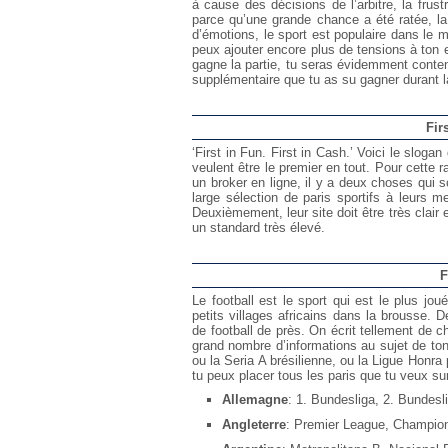
à cause des décisions de l’arbitre, la frus
parce qu’une grande chance a été ratée, l
d’émotions, le sport est populaire dans le mo
peux ajouter encore plus de tensions à ton ex
gagne la partie, tu seras évidemment content
supplémentaire que tu as su gagner durant la
Fir
‘First in Fun. First in Cash.’ Voici le slogan 
veulent être le premier en tout. Pour cette r
un broker en ligne, il y a deux choses qui s
large sélection de paris sportifs à leurs 
Deuxièmement, leur site doit être très clair e
un standard très élevé.
F
Le football est le sport qui est le plus jo
petits villages africains dans la brousse.
de football de près. On écrit tellement de c
grand nombre d’informations au sujet de ton
ou la Seria A brésilienne, ou la Ligue Honra 
tu peux placer tous les paris que tu veux su
Allemagne
: 1. Bundesliga, 2. Bundes
Angleterre
: Premier League, Champio