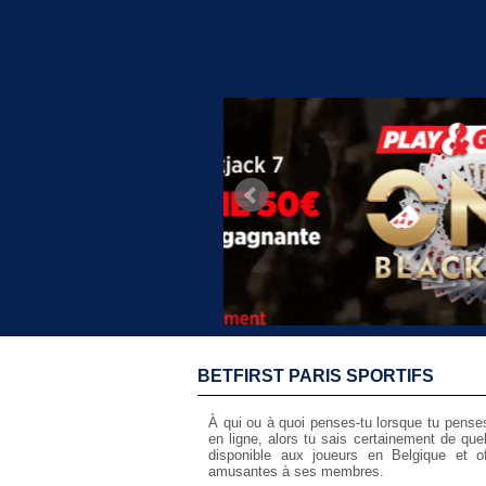
BETFIRST PARIS SPORTIFS
À qui ou à quoi penses-tu lorsque tu penses
en ligne, alors tu sais certainement de quel 
disponible aux joueurs en Belgique et of
amusantes à ses membres.