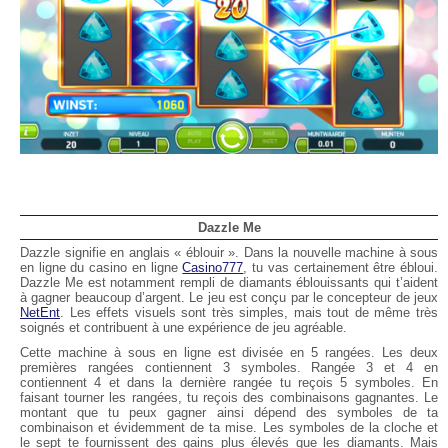
Dazzle Me
Dazzle signifie en anglais « éblouir ». Dans la nouvelle machine à sous
en ligne du casino en ligne
Casino777
, tu vas certainement être ébloui.
Dazzle Me est notamment rempli de diamants éblouissants qui t’aident
à gagner beaucoup d’argent. Le jeu est conçu par le concepteur de jeux
NetEnt
. Les effets visuels sont très simples, mais tout de même très
soignés et contribuent à une expérience de jeu agréable.
Cette machine à sous en ligne est divisée en 5 rangées. Les deux
premières rangées contiennent 3 symboles. Rangée 3 et 4 en
contiennent 4 et dans la dernière rangée tu reçois 5 symboles. En
faisant tourner les rangées, tu reçois des combinaisons gagnantes. Le
montant que tu peux gagner ainsi dépend des symboles de ta
combinaison et évidemment de ta mise. Les symboles de la cloche et
le sept te fournissent des gains plus élevés que les diamants. Mais