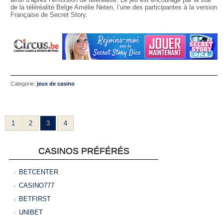
de la téléréalité Belge Amélie Neten, l’une des participantes à la version
Française de Secret Story.
Categorie:
jeux de casino
1
2
3
4
CASINOS PRÉFÉRÉS
BETCENTER
CASINO777
BETFIRST
UNIBET