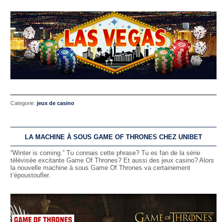
Categorie:
jeux de casino
LA MACHINE À SOUS GAME OF THRONES CHEZ UNIBET
“Winter is coming.” Tu connais cette phrase? Tu es fan de la série
télévisée excitante Game Of Thrones? Et aussi des jeux casino? Alors
la nouvelle machine à sous Game Of Thrones va certainement
t’époustoufler.