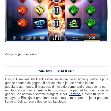
Categorie:
jeux de casino
CAROUSEL BLACKJACK
Casino Carousel Blackjack est le jeu de casino en ligne qui offre la plus
grande chance de gagner. Il est de loin le jeu de casino le plus
populaire au monde. Il n’est pas difficile de comprendre pourquoi: c’est
excitant et calmant en même temps, mais il te permet tout de même de
gagner une agréable somme d’argent. Chez
Carousel
Casino tu peux
essayer le Blackjack gratuitement et lorsque tu es prêt de jouer pour de
l’argent réel, tu reçois des bonus fabuleux.