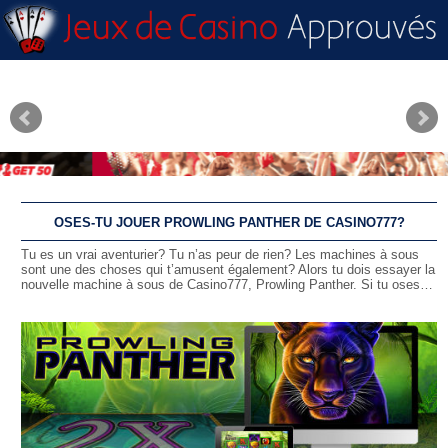
OSES-TU JOUER PROWLING PANTHER DE CASINO777?
Tu es un vrai aventurier? Tu n’as peur de rien? Les machines à sous
sont une des choses qui t’amusent également? Alors tu dois essayer la
nouvelle machine à sous de Casino777, Prowling Panther. Si tu oses…