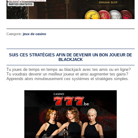
Categorie:
jeux de casino
SUIS CES STRATÉGIES AFIN DE DEVENIR UN BON JOUEUR DE
BLACKJACK
Tu joues de temps en temps au blackjack avec tes amis ou en ligne?
Tu voudrais devenir un meilleur joueur et ainsi augmenter tes gains?
Apprends alors minutieusement ces systèmes et stratégies simples.