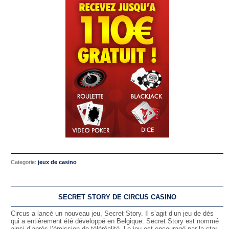
Categorie:
jeux de casino
SECRET STORY DE CIRCUS CASINO
Circus a lancé un nouveau jeu, Secret Story. Il s’agit d’un jeu de dés
qui a entièrement été développé en Belgique. Secret Story est nommé
ainsi d’après l’émission de téléréalité. Le jeu est encouragé par la star