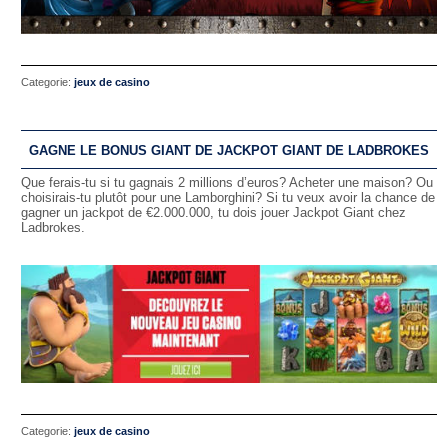
Categorie:
jeux de casino
GAGNE LE BONUS GIANT DE JACKPOT GIANT DE LADBROKES
Que ferais-tu si tu gagnais 2 millions d’euros? Acheter une maison? Ou
choisirais-tu plutôt pour une Lamborghini? Si tu veux avoir la chance de
gagner un jackpot de €2.000.000, tu dois jouer Jackpot Giant chez
Ladbrokes.
Categorie:
jeux de casino