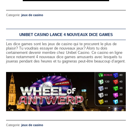
Categorie:
jeux de casino
UNIBET CASINO LANCE 4 NOUVEAUX DICE GAMES
Les dice games sont les jeux de casino qui te procurent le plus de
plaisir? Tu voudrais essayer de nouveaux jeux? Alors tu dois
certainement devenir membre chez Unibet Casino. Ce casino en ligne
lance notamment 4 nouveaux dice games amusants avec lesquels tu
joueras pendant des heures et tu gagneras peut-être beaucoup d’argent.
Categorie:
jeux de casino