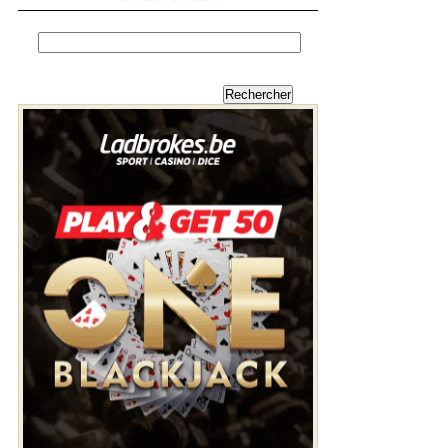
Rechercher :