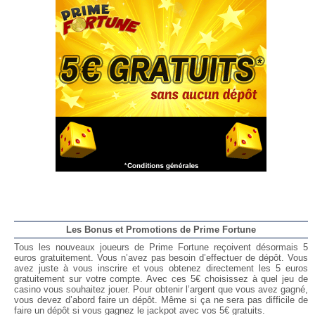
Les Bonus et Promotions de Prime Fortune
Tous les nouveaux joueurs de Prime Fortune reçoivent désormais 5
euros gratuitement. Vous n’avez pas besoin d’effectuer de dépôt. Vous
avez juste à vous inscrire et vous obtenez directement les 5 euros
gratuitement sur votre compte. Avec ces 5€ choisissez à quel jeu de
casino vous souhaitez jouer. Pour obtenir l’argent que vous avez gagné,
vous devez d’abord faire un dépôt. Même si ça ne sera pas difficile de
faire un dépôt si vous gagnez le jackpot avec vos 5€ gratuits.