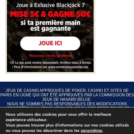
JEUX DE CASINO APPROUVÉS DE POKER, CASINO ET SITES DE
PARIS EN LIGNE QUI ONT ÉTÉ APPROUVÉS PAR LA COMMISSION DES
JEUX DE HASARD BELGE.
NOUS NE SOMMES PAS RESPONSABLES DES MODIFICATIONS
APPORTÉES À LA LÉGISLATION BELGE OU DES ERREURS DE CE
SITE WEB.
Nous utilisons des cookies pour vous offrir la meilleure
expérience utilisateur.
EN BELGIQUE, VOUS DEVEZ AVOIR 21 ANS OU PLUS POUR
Vous pouvez trouver plus d'informations sur nos cookies utilisés
JOUER AU CASINO ET 18 ANS OU PLUS POUR JOUER AUX PARIS
ou vous pouvez les désactiver dans les
paramètres
.
SPORTIFS.