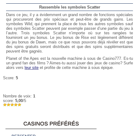
Rassemble les symboles Scatter
Dans ce jeu, il y a évidemment un grand nombre de fonctions spéciales
qui procureront des prix spéciaux et peut-être de grands gains. Les
symboles Wild, qui prennent la place de tous les autres symboles sauf
des symboles Scatter peuvent par exemple passer d’une partie du jeu à
l’autre. Trois symboles Scatter n’importe où sur tes rangées te
fourniront un jeu bonus. Le jeu bonus de Rise est légèrement différent
du jeu bonus de Dawn, mais ce que nous pouvons déjà révéler est que
des spins gratuits seront distribués et que des spins supplémentaires
peuvent être gagnés.
Planet of the Apes est la nouvelle machine à sous de Casino777. Es-tu
un grand fan des films ? Aimes-tu aussi jouer des jeux de casino? Surfe
alors vers
leur site
et profite de cette machine à sous épique.
Score:
5
Nombre de voix:
1
score:
5,00
/5
CASINOS PRÉFÉRÉS