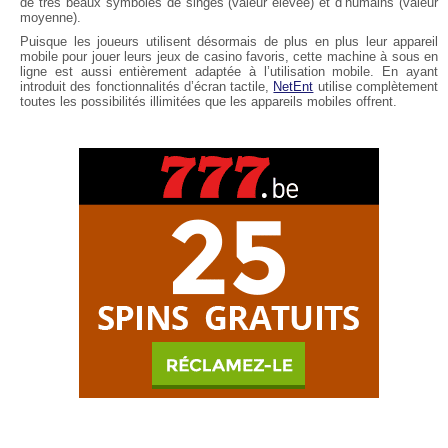
de très beaux symboles de singes (valeur élevée) et d’humains (valeur
moyenne).
Puisque les joueurs utilisent désormais de plus en plus leur appareil
mobile pour jouer leurs jeux de casino favoris, cette machine à sous en
ligne est aussi entièrement adaptée à l’utilisation mobile. En ayant
introduit des fonctionnalités d’écran tactile,
NetEnt
utilise complètement
toutes les possibilités illimitées que les appareils mobiles offrent.