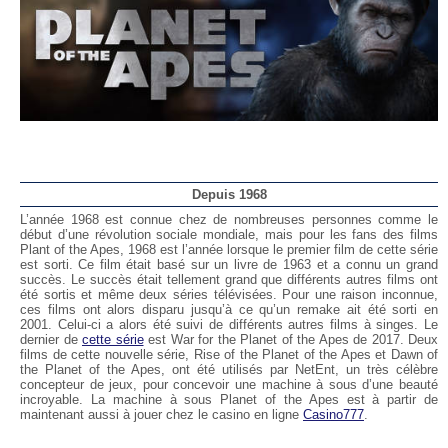
Depuis 1968
L’année 1968 est connue chez de nombreuses personnes comme le
début d’une révolution sociale mondiale, mais pour les fans des films
Plant of the Apes, 1968 est l’année lorsque le premier film de cette série
est sorti. Ce film était basé sur un livre de 1963 et a connu un grand
succès. Le succès était tellement grand que différents autres films ont
été sortis et même deux séries télévisées. Pour une raison inconnue,
ces films ont alors disparu jusqu’à ce qu’un remake ait été sorti en
2001. Celui-ci a alors été suivi de différents autres films à singes. Le
dernier de
cette série
est War for the Planet of the Apes de 2017. Deux
films de cette nouvelle série, Rise of the Planet of the Apes et Dawn of
the Planet of the Apes, ont été utilisés par NetEnt, un très célèbre
concepteur de jeux, pour concevoir une machine à sous d’une beauté
incroyable. La machine à sous Planet of the Apes est à partir de
maintenant aussi à jouer chez le casino en ligne
Casino777
.