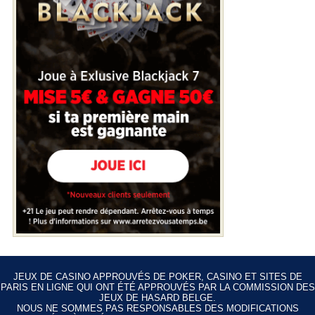
JEUX DE CASINO APPROUVÉS DE POKER, CASINO ET SITES DE
PARIS EN LIGNE QUI ONT ÉTÉ APPROUVÉS PAR LA COMMISSION DES
JEUX DE HASARD BELGE.
NOUS NE SOMMES PAS RESPONSABLES DES MODIFICATIONS