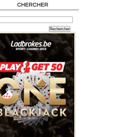
CHERCHER
ercher :