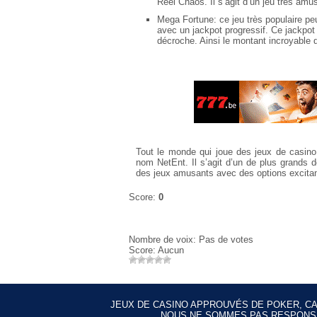
Reel Chaos. Il s’agit d’un jeu très amu
Mega Fortune: ce jeu très populaire pe
avec un jackpot progressif. Ce jackpo
décroche. Ainsi le montant incroyable 
Tout le monde qui joue des jeux de casin
nom NetEnt. Il s’agit d’un de plus grands d
des jeux amusants avec des options excitan
Score:
0
Nombre de voix: Pas de votes
Score: Aucun
JEUX DE CASINO APPROUVÉS DE POKER, CA
NOUS NE SOMMES PAS RESPONSAB