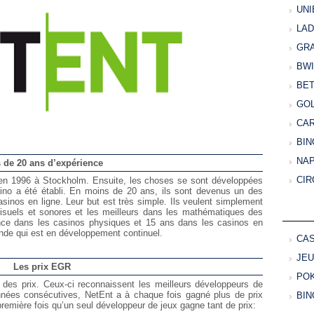
UNI
LA
GR
BW
BE
GO
CA
BIN
NA
 de 20 ans d’expérience
CIR
 en 1996 à Stockholm. Ensuite, les choses se sont développées
sino a été établi. En moins de 20 ans, ils sont devenus un des
asinos en ligne. Leur but est très simple. Ils veulent simplement
 visuels et sonores et les meilleurs dans les mathématiques des
nce dans les casinos physiques et 15 ans dans les casinos en
nde qui est en développement continuel.
CAS
JEU
Les prix EGR
PO
 des prix. Ceux-ci reconnaissent les meilleurs développeurs de
nnées consécutives, NetEnt a à chaque fois gagné plus de prix
BI
première fois qu’un seul développeur de jeux gagne tant de prix: