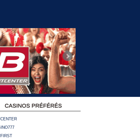
CASINOS PRÉFÉRÉS
TCENTER
INO777
FIRST