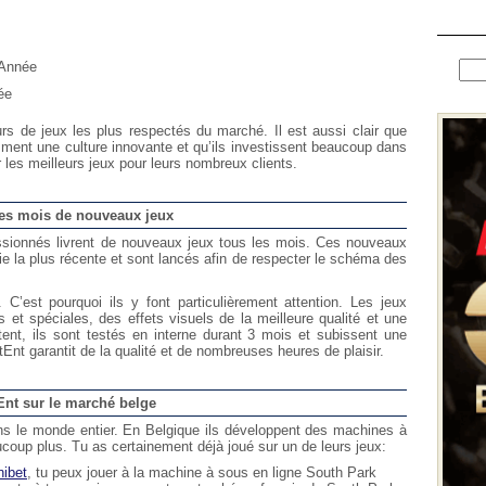
Rech
’Année
ée
s de jeux les plus respectés du marché. Il est aussi clair que
ment une culture innovante et qu’ils investissent beaucoup dans
r les meilleurs jeux pour leurs nombreux clients.
es mois de nouveaux jeux
ssionnés livrent de nouveaux jeux tous les mois. Ces nouveaux
gie la plus récente et sont lancés afin de respecter le schéma des
 C’est pourquoi ils y font particulièrement attention. Les jeux
et spéciales, des effets visuels de la meilleure qualité et une
tent, ils sont testés en interne durant 3 mois et subissent une
tEnt garantit de la qualité et de nombreuses heures de plaisir.
Ent sur le marché belge
ns le monde entier. En Belgique ils développent des machines à
ucoup plus. Tu as certainement déjà joué sur un de leurs jeux:
nibet
, tu peux jouer à la machine à sous en ligne South Park