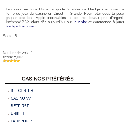
Le casino en ligne Unibet a ajouté 5 tables de blackjack en direct à
l’offre de jeux du Casino en Direct — Grande. Pour fêter ceci, tu peux
gagner des lots Apple incroyables et de très beaux prix d’argent.
Intéressé ? Va alors dès aujourd’hui sur
leur site
et commence à jouer
blackjack en direct
.
Score:
5
Nombre de voix:
1
score:
5,00
/5
CASINOS PRÉFÉRÉS
BETCENTER
CASINO777
BETFIRST
UNIBET
LADBROKES