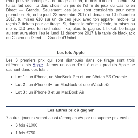
Pour pouvoir participer à ce tirage au sort, tu dois d’abord t’inscrire. Si
tu as fait ceci, tu dois choisir un jeu de l’offre de jeux du Casino en
Direct — Grande. Seulement ces jeux sont considérés pour cette
promotion. Si, entre jeudi 23 novembre 2017 et dimanche 10 décembre
2017, tu mises €10 sur un de ces jeux avec ton appareil mobile, tu
reçois 2 tickets pour ce tirage. Si, durant la même période, tu mises au
moins €10 avec ton ordinateur fixe, alors tu gagnes 1 ticket. Le tirage
au sort aura alors lieu le lundi 11 décembre 2017 à la table de blackjack
du Casino en Direct — Grande d’Unibet.
Les lots Apple
Les 3 premiers prix qui sont distribués dans ce tirage sont trois
différents lots
Apple
. Jetons un coup d’œil à quels produits Apple se
cachent dans ces lots :
Lot 1
: un iPhone, un MacBook Pro et une iWatch S3 Ceramic
Lot 2
: un iPhone 8+, un MacBook et une iWatch S3
Lot 3
: un iPhone 8 et un MacBook Air
Les autres prix à gagner
7 autres joueurs seront aussi récompensés par un superbe prix cash :
3 fois €1000
1 fois €750