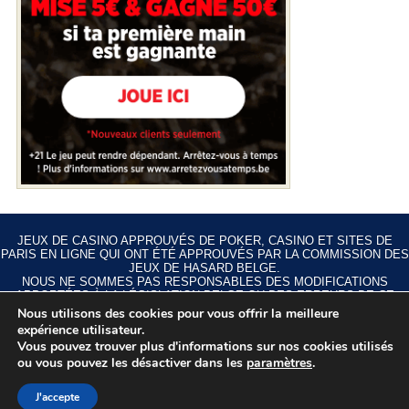
JEUX DE CASINO APPROUVÉS DE POKER, CASINO ET SITES DE
PARIS EN LIGNE QUI ONT ÉTÉ APPROUVÉS PAR LA COMMISSION DES
JEUX DE HASARD BELGE.
NOUS NE SOMMES PAS RESPONSABLES DES MODIFICATIONS
APPORTÉES À LA LÉGISLATION BELGE OU DES ERREURS DE CE
SITE WEB.
Nous utilisons des cookies pour vous offrir la meilleure
expérience utilisateur.
EN BELGIQUE, VOUS DEVEZ AVOIR 21 ANS OU PLUS POUR
Vous pouvez trouver plus d'informations sur nos cookies utilisés
JOUER AU CASINO ET 18 ANS OU PLUS POUR JOUER AUX PARIS
ou vous pouvez les désactiver dans les
paramètres
.
SPORTIFS.
Disclaimer
-
Contact
J'accepte
Copyright © 2012 - 2026