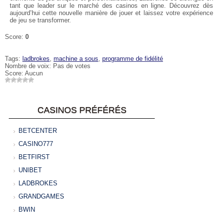
tant que leader sur le marché des casinos en ligne. Découvrez dès
aujourd’hui cette nouvelle manière de jouer et laissez votre expérience
de jeu se transformer.
Score:
0
Tags:
ladbrokes
,
machine a sous
,
programme de fidélité
Nombre de voix: Pas de votes
Score: Aucun
CASINOS PRÉFÉRÉS
BETCENTER
CASINO777
BETFIRST
UNIBET
LADBROKES
GRANDGAMES
BWIN