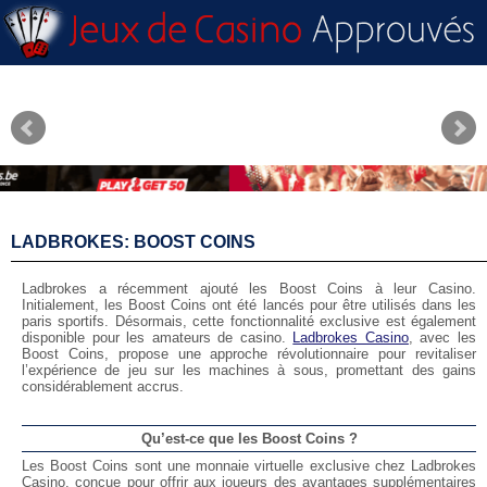
LADBROKES: BOOST COINS
Ladbrokes a récemment ajouté les Boost Coins à leur Casino.
Initialement, les Boost Coins ont été lancés pour être utilisés dans les
paris sportifs. Désormais, cette fonctionnalité exclusive est également
disponible pour les amateurs de casino.
Ladbrokes Casino
, avec les
Boost Coins, propose une approche révolutionnaire pour revitaliser
l’expérience de jeu sur les machines à sous, promettant des gains
considérablement accrus.
Qu’est-ce que les Boost Coins ?
Les Boost Coins sont une monnaie virtuelle exclusive chez Ladbrokes
Casino, conçue pour offrir aux joueurs des avantages supplémentaires