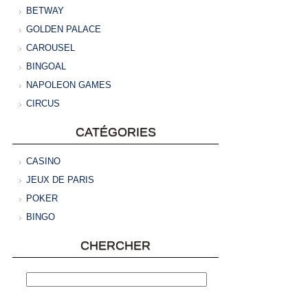
BETWAY
GOLDEN PALACE
CAROUSEL
BINGOAL
NAPOLEON GAMES
CIRCUS
CATÉGORIES
CASINO
JEUX DE PARIS
POKER
BINGO
CHERCHER
Rechercher :