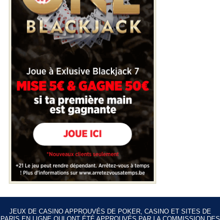
JEUX DE CASINO APPROUVÉS DE POKER, CASINO ET SITES DE
PARIS EN LIGNE QUI ONT ÉTÉ APPROUVÉS PAR LA COMMISSION DES