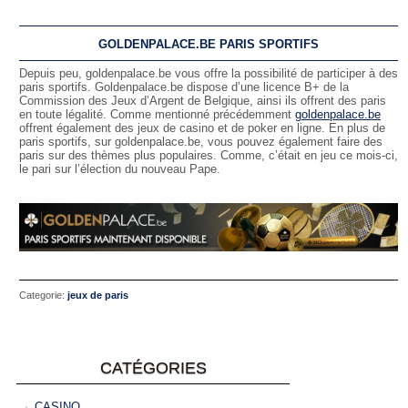
GOLDENPALACE.BE PARIS SPORTIFS
Depuis peu, goldenpalace.be vous offre la possibilité de participer à des
paris sportifs. Goldenpalace.be dispose d’une licence B+ de la
Commission des Jeux d’Argent de Belgique, ainsi ils offrent des paris
en toute légalité. Comme mentionné précédemment
goldenpalace.be
offrent également des jeux de casino et de poker en ligne. En plus de
paris sportifs, sur goldenpalace.be, vous pouvez également faire des
paris sur des thèmes plus populaires. Comme, c’était en jeu ce mois-ci,
le pari sur l’élection du nouveau Pape.
Categorie:
jeux de paris
CATÉGORIES
CASINO